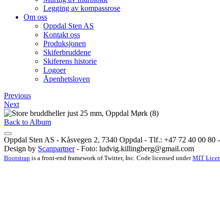
Legging av kompassrose
Om oss
Oppdal Sten AS
Kontakt oss
Produksjonen
Skiferbruddene
Skiferens historie
Logoer
Åpenhetsloven
Previous
Next
Back to Album
Oppdal Sten AS - Kåsvegen 2, 7340 Oppdal - Tlf.: +47 72 40 00 80 - 
Design by
Scanpartner
- Foto:
ludvig.killingberg@gmail.com
Bootstrap
is a front-end framework of Twitter, Inc. Code licensed under
MIT Licen