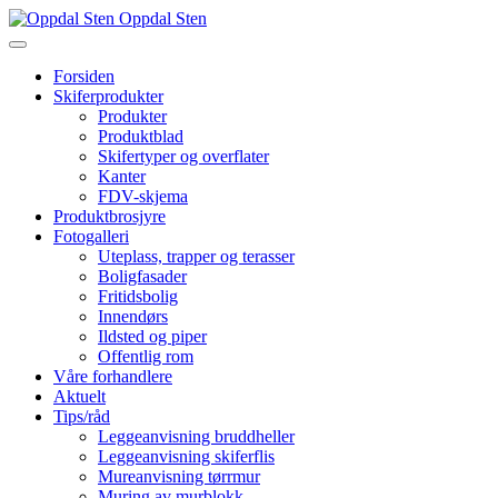
Oppdal Sten
Forsiden
Skiferprodukter
Produkter
Produktblad
Skifertyper og overflater
Kanter
FDV-skjema
Produktbrosjyre
Fotogalleri
Uteplass, trapper og terasser
Boligfasader
Fritidsbolig
Innendørs
Ildsted og piper
Offentlig rom
Våre forhandlere
Aktuelt
Tips/råd
Leggeanvisning bruddheller
Leggeanvisning skiferflis
Mureanvisning tørrmur
Muring av murblokk