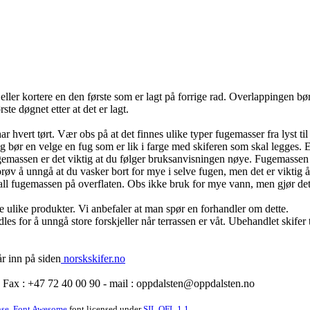
 eller kortere en den første som er lagt på forrige rad. Overlappingen 
te døgnet etter at det er lagt.
ar hvert tørt. Vær obs på at det finnes ulike typer fugemasser fra lyst til
ig bør en velge en fug som er lik i farge med skiferen som skal legges.
gemassen er det viktig at du følger bruksanvisningen nøye. Fugemassen
 å unngå at du vasker bort for mye i selve fugen, men det er viktig å få 
t all fugemassen på overflaten. Obs ikke bruk for mye vann, men gjør de
 ulike produkter. Vi anbefaler at man spør en forhandler om dette.
es for å unngå store forskjeller når terrassen er våt. Ubehandlet skife
år inn på siden
norskskifer.no
Fax : +47 72 40 00 90 - mail :
oppdalsten@oppdalsten.no
se.
Font Awesome
font licensed under
SIL OFL 1.1
.