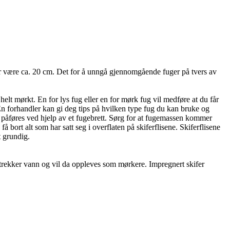
bør være ca. 20 cm. Det for å unngå gjennomgående fuger på tvers av
 helt mørkt. En for lys fug eller en for mørk fug vil medføre at du får
 En forhandler kan gi deg tips på hvilken type fug du kan bruke og
 påføres ved hjelp av et fugebrett. Sørg for at fugemassen kommer
bort alt som har satt seg i overflaten på skiferflisene. Skiferflisene
t grundig.
r trekker vann og vil da oppleves som mørkere. Impregnert skifer