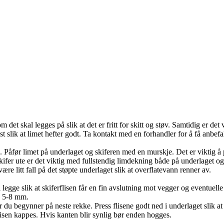
det skal legges på slik at det er fritt for skitt og støv. Samtidig er det vi
st slik at limet hefter godt. Ta kontakt med en forhandler for å få anbef
e. Påfør limet på underlaget og skiferen med en murskje. Det er viktig å
 skifer ute er det viktig med fullstendig limdekning både på underlaget 
ære litt fall på det støpte underlaget slik at overflatevann renner av.
legge slik at skiferflisen får en fin avslutning mot vegger og eventuelle 
. 5-8 mm.
før du begynner på neste rekke. Press flisene godt ned i underlaget sli
lisen kappes. Hvis kanten blir synlig bør enden hogges.