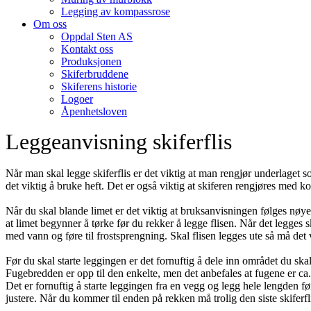
Legging av kompassrose
Om oss
Oppdal Sten AS
Kontakt oss
Produksjonen
Skiferbruddene
Skiferens historie
Logoer
Åpenhetsloven
Leggeanvisning skiferflis
Når man skal legge skiferflis er det viktig at man rengjør underlaget som 
det viktig å bruke heft. Det er også viktig at skiferen rengjøres med ko
Når du skal blande limet er det viktig at bruksanvisningen følges nøy
at limet begynner å tørke før du rekker å legge flisen. Når det legges
med vann og føre til frostsprengning. Skal flisen legges ute så må det v
Før du skal starte leggingen er det fornuftig å dele inn området du skal 
Fugebredden er opp til den enkelte, men det anbefales at fugene er ca
Det er fornuftig å starte leggingen fra en vegg og legg hele lengden 
justere. Når du kommer til enden på rekken må trolig den siste skiferf