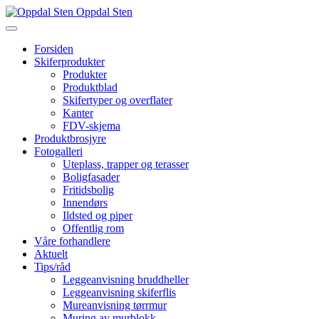
Oppdal Sten
Forsiden
Skiferprodukter
Produkter
Produktblad
Skifertyper og overflater
Kanter
FDV-skjema
Produktbrosjyre
Fotogalleri
Uteplass, trapper og terasser
Boligfasader
Fritidsbolig
Innendørs
Ildsted og piper
Offentlig rom
Våre forhandlere
Aktuelt
Tips/råd
Leggeanvisning bruddheller
Leggeanvisning skiferflis
Mureanvisning tørrmur
Muring av murblokk