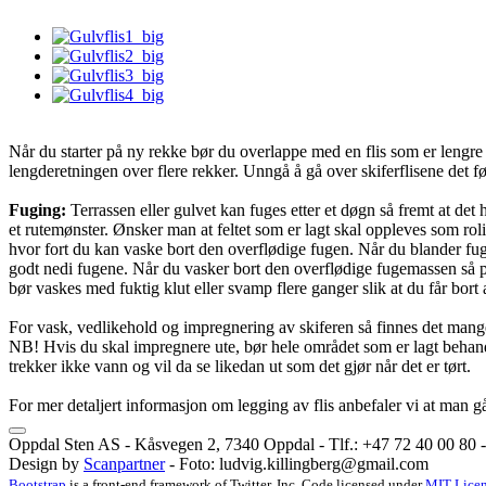
Når du starter på ny rekke bør du overlappe med en flis som er lengre
lengderetningen over flere rekker. Unngå å gå over skiferflisene det førs
Fuging:
Terrassen eller gulvet kan fuges etter et døgn så fremt at det h
et rutemønster. Ønsker man at feltet som er lagt skal oppleves som rol
hvor fort du kan vaske bort den overflødige fugen. Når du blander fu
godt nedi fugene. Når du vasker bort den overflødige fugemassen så prøv
bør vaskes med fuktig klut eller svamp flere ganger slik at du får bor
For vask, vedlikehold og impregnering av skiferen så finnes det mange
NB! Hvis du skal impregnere ute, bør hele området som er lagt behandl
trekker ikke vann og vil da se likedan ut som det gjør når det er tørt.
For mer detaljert informasjon om legging av flis anbefaler vi at man g
Oppdal Sten AS - Kåsvegen 2, 7340 Oppdal - Tlf.: +47 72 40 00 80 - 
Design by
Scanpartner
- Foto:
ludvig.killingberg@gmail.com
Bootstrap
is a front-end framework of Twitter, Inc. Code licensed under
MIT Licen