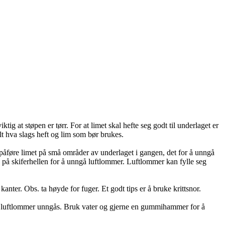
ktig at støpen er tørr. For at limet skal hefte seg godt til underlaget er
alt hva slags heft og lim som bør brukes.
 påføre limet på små områder av underlaget i gangen, det for å unngå
og på skiferhellen for å unngå luftlommer. Luftlommer kan fylle seg
kanter. Obs. ta høyde for fuger. Et godt tips er å bruke krittsnor.
k at luftlommer unngås. Bruk vater og gjerne en gummihammer for å