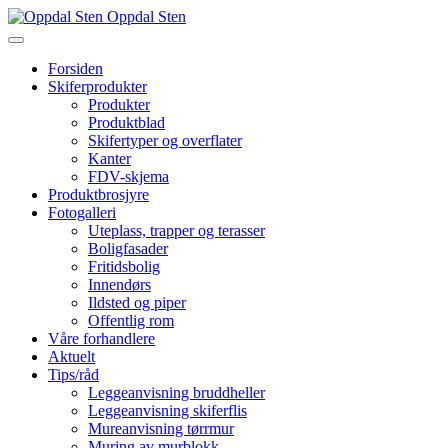
Oppdal Sten
Forsiden
Skiferprodukter
Produkter
Produktblad
Skifertyper og overflater
Kanter
FDV-skjema
Produktbrosjyre
Fotogalleri
Uteplass, trapper og terasser
Boligfasader
Fritidsbolig
Innendørs
Ildsted og piper
Offentlig rom
Våre forhandlere
Aktuelt
Tips/råd
Leggeanvisning bruddheller
Leggeanvisning skiferflis
Mureanvisning tørrmur
Muring av murblokk