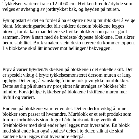
Tykkelsen varierer fra ca 12 til 60 cm. Hvilken bredde/ dybde som
velges er avhengig av jordtrykket bak, og høyden på muren.
Før oppstart er det en fordel å ha et større utvalg murblokker å velge
blant. Monteringsarbeidet blir enklere dersom blokkene legges
utover, for da kan man lettere se hvilke blokker som passer godt
sammen. Prøv å start med de bredeste/ dypeste blokkene. Det sikrer
bedre stabilitet. Bruk smalere stein desto nærere du kommer toppen.
La blokkene skrå litt innover mot hellingen/ bakveggen.
Prøv å varier høyden/tykkelsen på blokkene i det enkelte skift. Det
er spesielt viktig å bryte tykkelsesmønsteret dersom muren er lang
og høy. Det er også vanskelig å finne nok jevntykke murblokker.
Dette særlig på slutten av prosjektet når utvalget av blokker blir
mindre. Forskjellige tykkelser på blokkene i skiftene muren mer
livfull og variert.
Endene på blokkene varierer en del. Det er derfor viktig å finne
blokker som passer til hverandre. Murblokk er et røft produkt som
fordrer forholdsvis store fuger både horisontalt og vertikalt.
Steinblokker med skrå ender bør legges mot hverandre. En blokk
med skrå ende kan også spaltes/ deles i to deler, slik at de skrå
kantene kan legges mot hverandre etterpå.